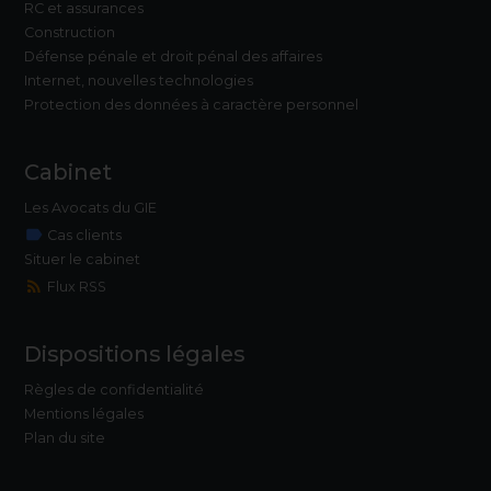
RC et assurances
Construction
Défense pénale et droit pénal des affaires
Internet, nouvelles technologies
Protection des données à caractère personnel
Cabinet
Les Avocats du GIE
label
Cas clients
Situer le cabinet
rss_feed
Flux RSS
Dispositions légales
Règles de confidentialité
Mentions légales
Plan du site