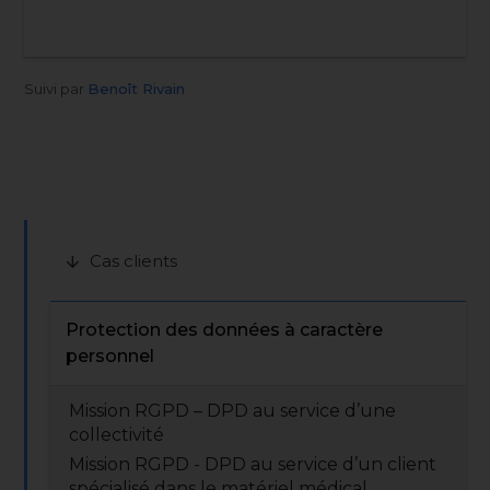
Suivi par
Benoît Rivain
Cas clients
arrow_downward
Protection des données à caractère
personnel
Mission RGPD – DPD au service d’une
collectivité
Mission RGPD - DPD au service d’un client
spécialisé dans le matériel médical