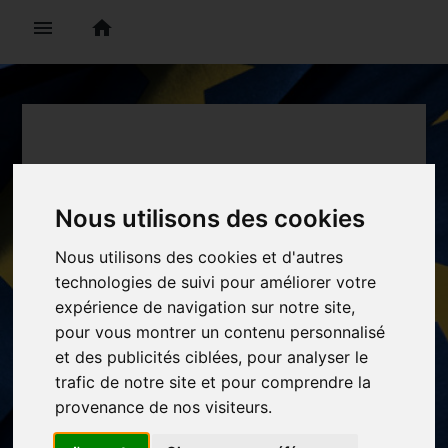
menu
home
Protection des
Nous utilisons des cookies
données à
Nous utilisons des cookies et d'autres
caractère
technologies de suivi pour améliorer votre
expérience de navigation sur notre site,
personnel
pour vous montrer un contenu personnalisé
et des publicités ciblées, pour analyser le
Depuis le 25 mai 2018, le RGPD
trafic de notre site et pour comprendre la
encadre la circulation des
provenance de nos visiteurs.
l
données personnelles de