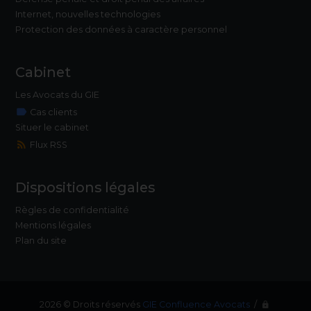
Internet, nouvelles technologies
Protection des données à caractère personnel
Cabinet
Les Avocats du GIE
label
Cas clients
Situer le cabinet
rss_feed
Flux RSS
Dispositions légales
Règles de confidentialité
Mentions légales
Plan du site
2026 © Droits réservés
GIE Confluence Avocats
/
lock