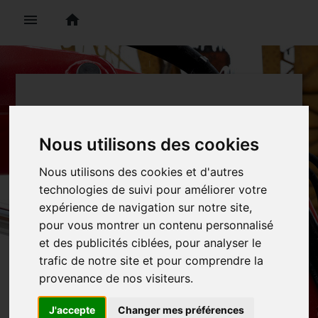
menu
home
RC produit livré
Nous utilisons des cookies
La responsabilité civile produits
Nous utilisons des cookies et d'autres
(ou après livraison) couvre la
technologies de suivi pour améliorer votre
responsabilité qui incombe à
expérience de navigation sur notre site,
l'entreprise du fait des
pour vous montrer un contenu personnalisé
dommages causés à autrui par
et des publicités ciblées, pour analyser le
les produits, après leur livraison,
trafic de notre site et pour comprendre la
ou par les travaux, après leur
provenance de nos visiteurs.
l
exécution.
J'accepte
Changer mes préférences