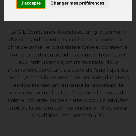
service de l'entreprise
J'accepte
Changer mes préférences
Le GIE Confluence Avocats est un groupement
d'Avocats indépendants, créé pour apporter une
offre de conseil et d'assistance forte et cohérente.
Notre expertise, qui s'adresse aux entreprises et
aux institutionnels, est transversale. Nous
intervenons donc tant au stade de l'audit que du
conseil, en amiable comme en judiciaire, dans tous
les dossiers mettant en cause la responsabilité
civile contractuelle et professionnelle, en cas de
sinistre industriel ou de sinistre produit ainsi qu'en
droit de la construction ou encore en droit pénal
des affaires, Internet et RGPD.