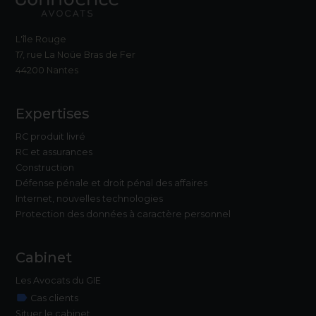
L'île Rouge
17, rue La Noüe Bras de Fer
44200 Nantes
Expertises
RC produit livré
RC et assurances
Construction
Défense pénale et droit pénal des affaires
Internet, nouvelles technologies
Protection des données à caractère personnel
Cabinet
Les Avocats du GIE
label
Cas clients
Situer le cabinet