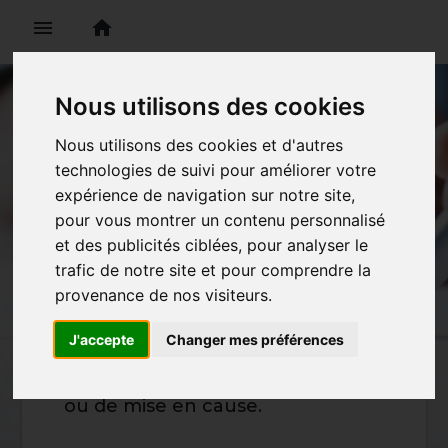
menu
home
Nous utilisons des cookies
Nous utilisons des cookies et d'autres
technologies de suivi pour améliorer votre
Exécution et
expérience de navigation sur notre site,
pour vous montrer un contenu personnalisé
rupture
et des publicités ciblées, pour analyser le
contractuelles
trafic de notre site et pour comprendre la
provenance de nos visiteurs.
Examen et analyse des contrats
J'accepte
Changer mes préférences
de l'entreprise, assistance à la
rédaction et en cas d'inexécution
ou de mise en cause.
l